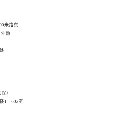
00米路东
售外勤
汇处
动保）
1—602室