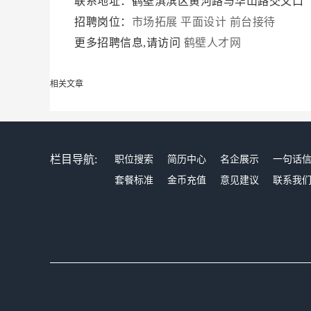
联系地址：鹤壁淇滨区黄河路与华山路交叉口
招聘岗位：
市场拓展
平面设计
前台接待
更多招聘信息,请访问
鹤壁人才网
相关文章
栏目导航:
职位搜索
简历中心
名企展示
一句话
套餐标准
金币充值
意见建议
联系我