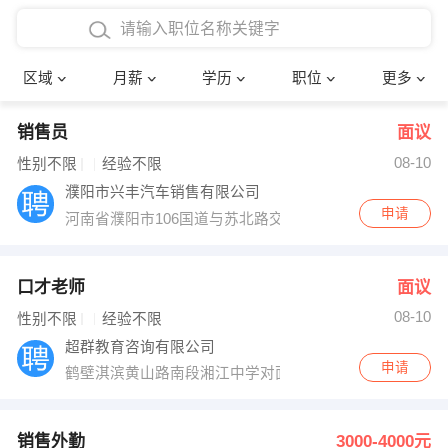
4000-5000元
本科
行政后勤
建筑装潢
确定
区域
月薪
学历
职位
更多
5000-8000元
硕士
销售岗位
教师
销售员
面议
8000-12000元
博士
文员
护士
08-10
性别不限
经验不限
12000-20000元
财务会计
传单派发
濮阳市兴丰汽车销售有限公司
申请
河南省濮阳市106国道与苏北路交汇处
其他
超市零售
促销导购
网络IT
保健按摩
口才老师
面议
08-10
性别不限
经验不限
快递员
前台接待
超群教育咨询有限公司
申请
鹤壁淇滨黄山路南段湘江中学对面
收银员
技术员/工程师
水电/机修
部门经理
销售外勤
3000-4000元